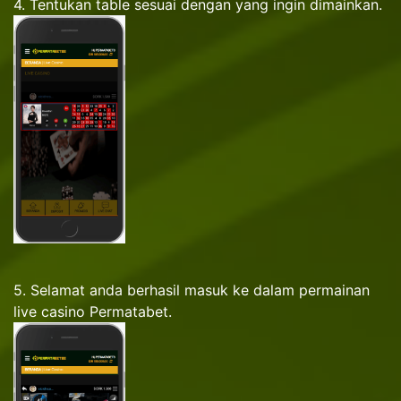
4. Tentukan table sesuai dengan yang ingin dimainkan.
5. Selamat anda berhasil masuk ke dalam permainan
live casino Permatabet.