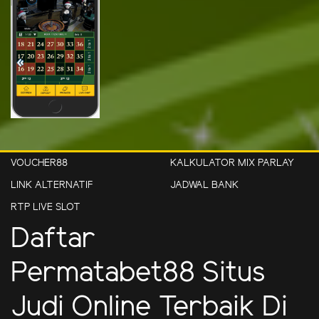
VOUCHER88
KALKULATOR MIX PARLAY
LINK ALTERNATIF
JADWAL BANK
RTP LIVE SLOT
Daftar
Permatabet88 Situs
Judi Online Terbaik Di