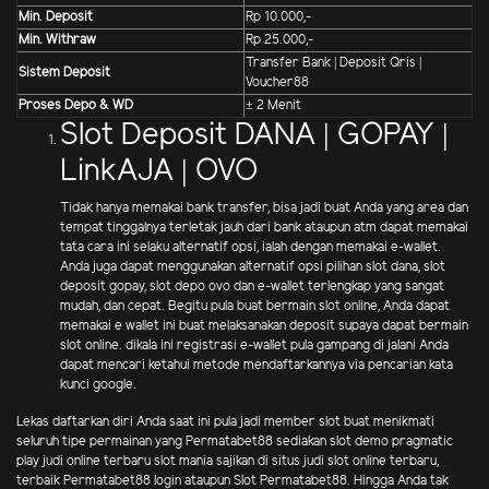
Min. Deposit
Rp 10.000,-
Min. Withraw
Rp 25.000,-
Transfer Bank | Deposit Qris |
Sistem Deposit
Voucher88
Proses Depo & WD
± 2 Menit
Slot Deposit DANA | GOPAY |
LinkAJA | OVO
Tidak hanya memakai bank transfer, bisa jadi buat Anda yang area dan
tempat tinggalnya terletak jauh dari bank ataupun atm dapat memakai
tata cara ini selaku alternatif opsi, ialah dengan memakai e-wallet.
Anda juga dapat menggunakan alternatif opsi pilihan slot dana, slot
deposit gopay, slot depo ovo dan e-wallet terlengkap yang sangat
mudah, dan cepat. Begitu pula buat bermain slot online, Anda dapat
memakai e wallet ini buat melaksanakan deposit supaya dapat bermain
slot online. dikala ini registrasi e-wallet pula gampang di jalani Anda
dapat mencari ketahui metode mendaftarkannya via pencarian kata
kunci google.
Lekas daftarkan diri Anda saat ini pula jadi member slot buat menikmati
seluruh tipe permainan yang Permatabet88 sediakan slot demo pragmatic
play judi online terbaru slot mania sajikan di situs judi slot online terbaru,
terbaik Permatabet88 login ataupun Slot Permatabet88. Hingga Anda tak