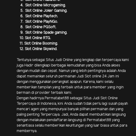
4. Slot Online Microgaming.
5. Slot Online Joker Gaming.
6. Slot Online Playtech.
7. Slot Online PlayNGo.
8. Slot Online PGSoft.
9. Slot Online Spade gaming.
10. Slot Online RTG.
11. Slot Online Booming.
12. Slot Online Skywind.
Tentunya sebagai Situs Judi Online yang lengkap dan terpercaya kami
juga Hadir dilengkapi berbagai kemudahan yang bisa Anda akses
dengan mudah dan cepat. Namun yang lebih pentingnya adalah Anda
dapat memainkan seluruh permainan Judi Slot online 24 Jam ini
dengan menggunakan perangkat apapun. Karena, kami selalu
memberikan tampilan yang terbaik untuk para member yang ingin
bermain di provider terbaik kami.
Dengan hadirnya Permatabet88 sebagai Situs Judi Slot Online
Terpercaya di Indonesia, kini Anda sudah tidak perlu lagi susah payah
mencari agen yang mempunyai banyak pilihan permainan dan yang
paling penting Terpercaya. Jadi, Anda dapat membuktikan langsung
dengan melakukan pendaftaran langsung di Permatabet88 yang
senantiasa selalu memberikan keuntungan yang luar biasa untuk para
membernya.